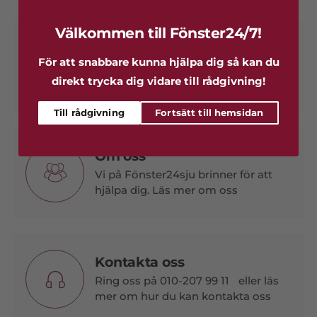
Välkommen till Fönster24/7!
Vanliga frågor
För att snabbare kunna hjälpa dig så kan du
Läs och få svar på våra mest vanliga
direkt trycka dig vidare till rådgivning!
frågor.
Till rådgivning
Fortsätt till hemsidan
Om oss
Vi på Fönster24sju brinner för att
hjälpa dig. Läs mer om oss
Kontakta oss
Ring oss på 010-207 99 11 eller läs
mer om hur du kan kontakta oss