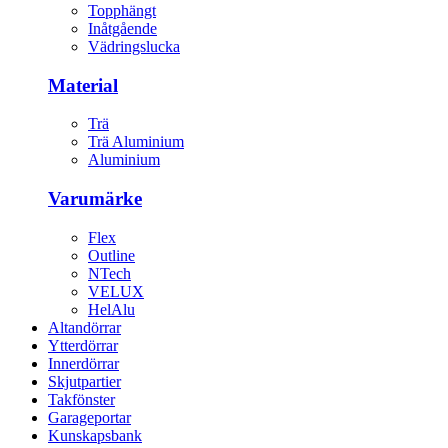
Topphängt
Inåtgående
Vädringslucka
Material
Trä
Trä Aluminium
Aluminium
Varumärke
Flex
Outline
NTech
VELUX
HelAlu
Altandörrar
Ytterdörrar
Innerdörrar
Skjutpartier
Takfönster
Garageportar
Kunskapsbank