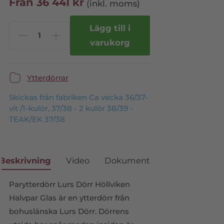
Från
36 441
kr
(inkl. moms)
Lägg till i
varukorg
Ytterdörrar
Skickas från fabriken Ca vecka 36/37-
vit /1-kulör, 37/38 - 2 kulör 38/39 -
TEAK/EK 37/38
Beskrivning
Video
Dokument
Parytterdörr Lurs Dörr Höllviken
Halvpar Glas är en ytterdörr från
bohuslänska Lurs Dörr. Dörrens