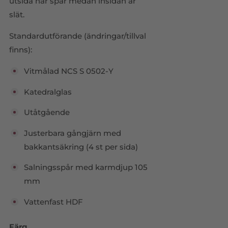
utsida har spår medan insidan är
slät.
Standardutförande (ändringar/tillval
finns):
Vitmålad NCS S 0502-Y
Katedralglas
Utåtgående
Justerbara gångjärn med
bakkantsäkring (4 st per sida)
Salningsspår med karmdjup 105
mm
Vattenfast HDF
Färg