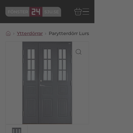
Ytterdörrar
Parytterdörr Lurs Dörr Höllviken Ha