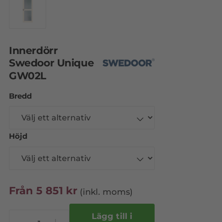
Innerdörr
Swedoor Unique
GW02L
Bredd
Höjd
Från
5 851
kr
(inkl. moms)
Lägg till i