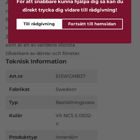
För att snabbare kunna hjälpa dig så kan du
Åstorp. På grund av sin storlek har
direkt trycka dig vidare till rådgivning!
man ett rekordstort sortiment med
flera olika dörrserier som alla erbjuder
Till rådgivning
Fortsätt till hemsidan
något unikt på marknaden. Sedan
2012 är Swedoor en del av JELD-WEN
som är en av världens största
tillverkare av dörrar och fönster.
Teknisk Information
Art.nr
EISWGMB37
Fabrikat
Swedoor
Typ
Beställningsvara
Kulör
Vit NCS S 0502-
Y
Produkttyp
Innerdörr