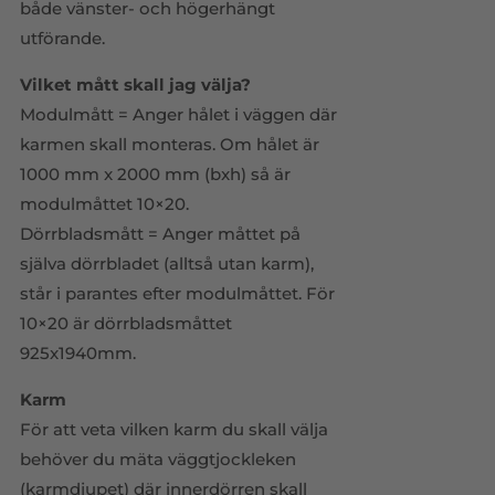
både vänster- och högerhängt
utförande.
Vilket mått skall jag välja?
Modulmått = Anger hålet i väggen där
karmen skall monteras. Om hålet är
1000 mm x 2000 mm (bxh) så är
modulmåttet 10×20.
Dörrbladsmått = Anger måttet på
själva dörrbladet (alltså utan karm),
står i parantes efter modulmåttet. För
10×20 är dörrbladsmåttet
925x1940mm.
Karm
För att veta vilken karm du skall välja
behöver du mäta väggtjockleken
(karmdjupet) där innerdörren skall