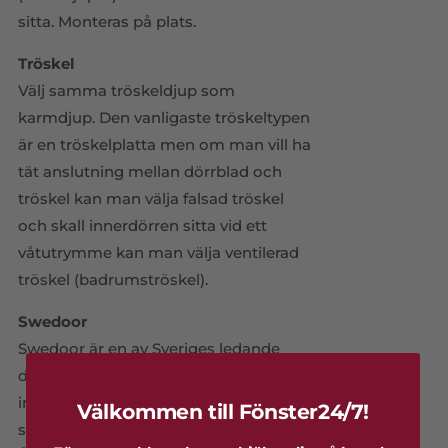
sitta. Monteras på plats.
Tröskel
Välj samma tröskeldjup som
karmdjup. Den vanligaste tröskeltypen
är en tröskelplatta men om man vill ha
tät anslutning mellan dörrblad och
tröskel kan man välja falsad tröskel
och skall innerdörren sitta vid ett
våtutrymme kan man välja ventilerad
tröskel (badrumströskel).
Swedoor
Swedoor är en av Sveriges ledande
dörrsäljare och man tillverkar än idag
innerdörrar och ytterdörrar i
Välkommen till Fönster24/7!
småländska Forserum och skånska