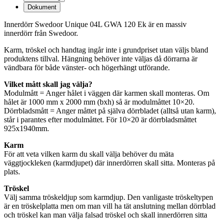
Dokument
Innerdörr Swedoor Unique 04L GWA 120 Ek är en massiv
innerdörr från Swedoor.
Karm, tröskel och handtag ingår inte i grundpriset utan väljs bland
produktens tillval. Hängning behöver inte väljas då dörrarna är
vändbara för både vänster- och högerhängt utförande.
Vilket mått skall jag välja?
Modulmått = Anger hålet i väggen där karmen skall monteras. Om
hålet är 1000 mm x 2000 mm (bxh) så är modulmåttet 10×20.
Dörrbladsmått = Anger måttet på själva dörrbladet (alltså utan karm),
står i parantes efter modulmåttet. För 10×20 är dörrbladsmåttet
925x1940mm.
Karm
För att veta vilken karm du skall välja behöver du mäta
väggtjockleken (karmdjupet) där innerdörren skall sitta. Monteras på
plats.
Tröskel
Välj samma tröskeldjup som karmdjup. Den vanligaste tröskeltypen
är en tröskelplatta men om man vill ha tät anslutning mellan dörrblad
och tröskel kan man välja falsad tröskel och skall innerdörren sitta