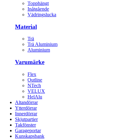
Topphängt
Inåtgående
Vädringslucka
Material
Trä
Trä Aluminium
Aluminium
Varumärke
Flex
Outline
NTech
VELUX
HelAlu
Altandörrar
Ytterdörrar
Innerdörrar
Skjutpartier
Takfönster
Garageportar
Kunskapsbank