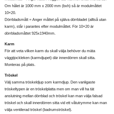
Om hålet är 1000 mm x 2000 mm (bxh) så är modulmåttet
10×20.
Dörrbladsmått = Anger måttet på själva dörrbladet (alltså utan
karm), står i parantes efter modulmåttet. För 10×20 är
dörrbladsmåttet 925x1940mm.
Karm
För att veta vilken karm du skall välja behöver du mäta
väggtjockleken (karmdjupet) där innerdörren skall sitta.
Monteras på plats.
Tröskel
Välj samma tröskeldjup som karmdjup. Den vanligaste
tröskeltypen är en tröskelplatta men om man vill ha tät
anslutning mellan dörrblad och tröskel kan man välja falsad
tröskel och skall innerdörren sitta vid ett våtutrymme kan man
välja ventilerad tröskel (badrumströskel).