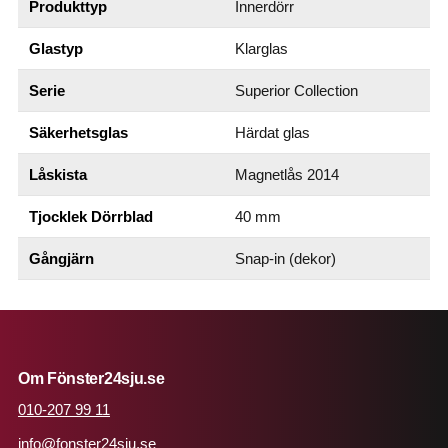
Produkttyp
Innerdörr
Glastyp
Klarglas
Serie
Superior Collection
Säkerhetsglas
Härdat glas
Låskista
Magnetlås 2014
Tjocklek Dörrblad
40 mm
Gångjärn
Snap-in (dekor)
Om Fönster24sju.se
010-207 99 11
info@fonster24sju.se