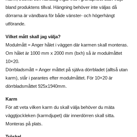
bland produktens tillval. Hängning behöver inte väljas då
dörrarna är vändbara för både vänster- och högerhängt
utförande.
Vilket mått skall jag välja?
Modulmått = Anger hålet i väggen där karmen skall monteras.
Om hålet är 1000 mm x 2000 mm (bxh) så är modulmåttet
10×20.
Dörrbladsmått = Anger måttet på själva dörrbladet (alltså utan
karm), står i parantes efter modulmåttet. För 10×20 är
dörrbladsmåttet 925x1940mm.
Karm
För att veta vilken karm du skall välja behöver du mäta
väggtjockleken (karmdjupet) där innerdörren skall sitta.
Monteras på plats.
Tröskel