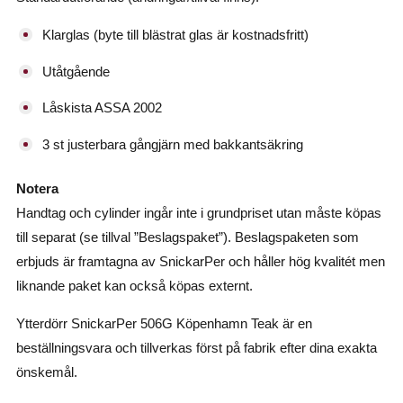
Klarglas (byte till blästrat glas är kostnadsfritt)
Utåtgående
Låskista ASSA 2002
3 st justerbara gångjärn med bakkantsäkring
Notera
Handtag och cylinder ingår inte i grundpriset utan måste köpas
till separat (se tillval ”Beslagspaket”). Beslagspaketen som
erbjuds är framtagna av SnickarPer och håller hög kvalitét men
liknande paket kan också köpas externt.
Ytterdörr SnickarPer 506G Köpenhamn Teak är en
beställningsvara och tillverkas först på fabrik efter dina exakta
önskemål.