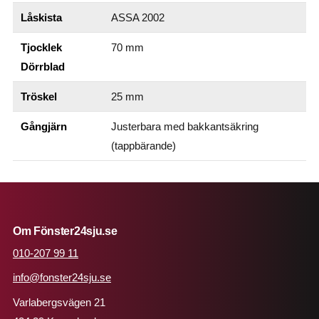
Låskista
ASSA 2002
Tjocklek
70 mm
Dörrblad
Tröskel
25 mm
Gångjärn
Justerbara med bakkantsäkring
(tappbärande)
Om Fönster24sju.se
010-207 99 11
info@fonster24sju.se
Varlabergsvägen 21