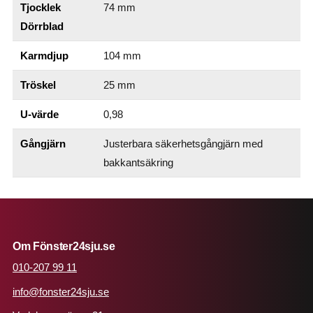
Tjocklek
74 mm
Dörrblad
Karmdjup
104 mm
Tröskel
25 mm
U-värde
0,98
Gångjärn
Justerbara säkerhetsgångjärn med
bakkantsäkring
Om Fönster24sju.se
010-207 99 11
info@fonster24sju.se