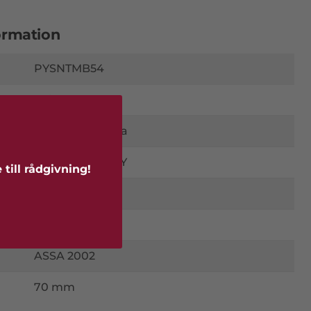
ormation
PYSNTMB54
SnickarPer
Beställningsvara
Vit NCS S 0502-Y
till rådgivning!
Parytterdörr
Raster
ASSA 2002
70 mm