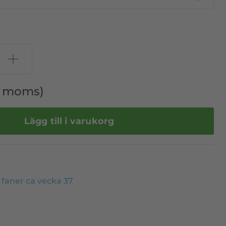
l. moms)
Lägg till i varukorg
- faner ca vecka 37