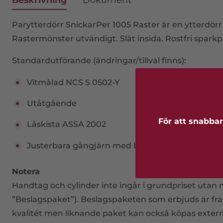
Parytterdörr SnickarPer 1005 Raster är en ytterdör
Rastermönster utvändigt. Slät insida. Rostfri sparkpl
Standardutförande (ändringar/tillval finns):
Vitmålad NCS S 0502-Y
Utåtgående
För att snabbar
Låskista ASSA 2002
Justerbara gångjärn med bakkantsäkring
Notera
Handtag och cylinder inte ingår i grundpriset utan mås
”Beslagspaket”). Beslagspaketen som erbjuds är fr
kvalitét men liknande paket kan också köpas extern