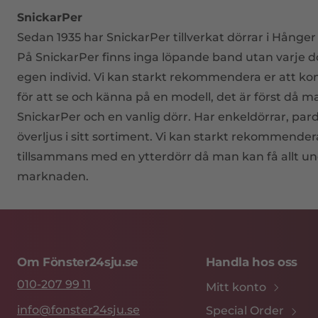
SnickarPer
Sedan 1935 har SnickarPer tillverkat dörrar i Hång
På SnickarPer finns inga löpande band utan varje dö
egen individ. Vi kan starkt rekommendera er att ko
för att se och känna på en modell, det är först då 
SnickarPer och en vanlig dörr. Har enkeldörrar, pard
överljus i sitt sortiment. Vi kan starkt rekommendera 
tillsammans med en ytterdörr då man kan få allt u
marknaden.
Om Fönster24sju.se
Handla hos oss
010-207 99 11
Mitt konto
info@fonster24sju.se
Special Order