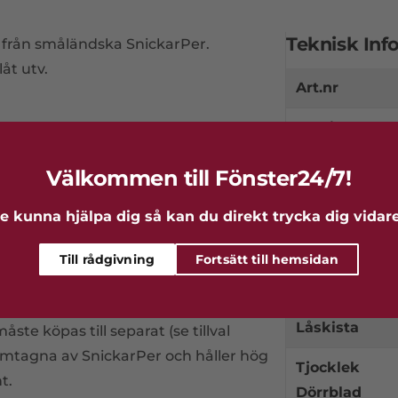
Teknisk Inf
r från småländska SnickarPer.
åt utv.
Art.nr
Fabrikat
Typ
Välkommen till Fönster24/7!
Kulör
e kunna hjälpa dig så kan du direkt trycka dig vidare 
Produkttyp
Till rådgivning
Fortsätt till hemsidan
Serie
Låskista
te köpas till separat (se tillval
amtagna av SnickarPer och håller hög
Tjocklek
t.
Dörrblad