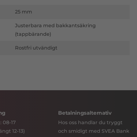
25 mm
Justerbara med bakkantsäkring
(tappbärande)
Rostfri utvändigt
ing
Betalningsalternativ
: 08-17
Hos oss handlar du tryggt
ngt 12-13)
och smidigt med SVEA Bank