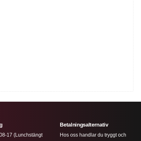
ng
Betalningsalternativ
08-17 (Lunchstängt
Hos oss handlar du tryggt och