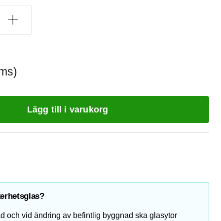
oms)
Lägg till i varukorg
kerhetsglas?
 och vid ändring av befintlig byggnad ska glasytor