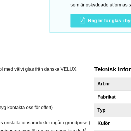
som är oskyddade utformas så
Regler för glas i b
Teknisk Info
ol med välvt glas från danska VELUX.
Art.nr
Fabrikat
myg kontakta oss för offert)
Typ
 (installationsprodukter ingår i grundpriset).
Kulör
ppningsbar men för en extra peng kan du få