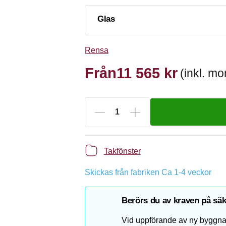
Glas
Rensa
Från
11 565
kr
(inkl. m
Takfönster
Skickas från fabriken Ca 1-4 veckor
Berörs du av kraven på sä
Vid uppförande av ny byggnad