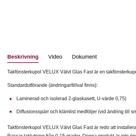
Beskrivning
Video
Dokument
Takfönsterkupol VELUX Välvt Glas Fast är en takfönsterkup
Standardutförande (ändringar/tillval finns):
Laminerad och isolerad 2-glaskasett, U-värde 0,75)
Diffusionsspärr och klämlist medföljer (vid ändring till s
Takfönsterkupol VELUX Välvt Glas Fast är redo att installeras
Passar taklutning från 0-15 grader. Denna produkt är inte ö