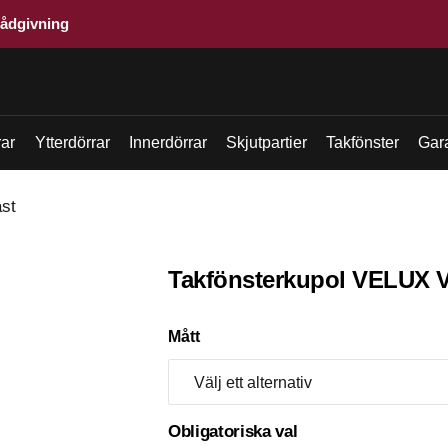
rådgivning
rar
Ytterdörrar
Innerdörrar
Skjutpartier
Takfönster
Gar
ast
Takfönsterkupol VELUX V
Mått
Obligatoriska val