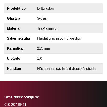
Produkttyp
Lyftgliddörr
Glastyp
3-glas
Material
Trä Aluminium
Säkerhetsglas
Härdat glas in och utvändigt
Karmdjup
215 mm
U-värde
1,0
Handtag
Hävarm insida. Infälld dragskål utsida.
Om Fönster24sju.se
010-207 99 11