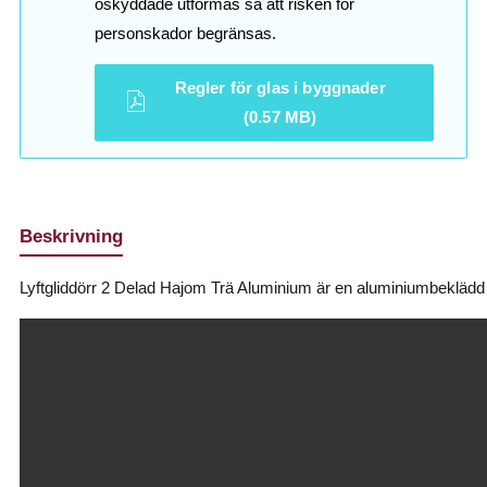
oskyddade utformas så att risken för
personskador begränsas.
Regler för glas i byggnader
(0.57 MB)
Beskrivning
Lyftgliddörr 2 Delad Hajom Trä Aluminium är en aluminiumbeklädd 