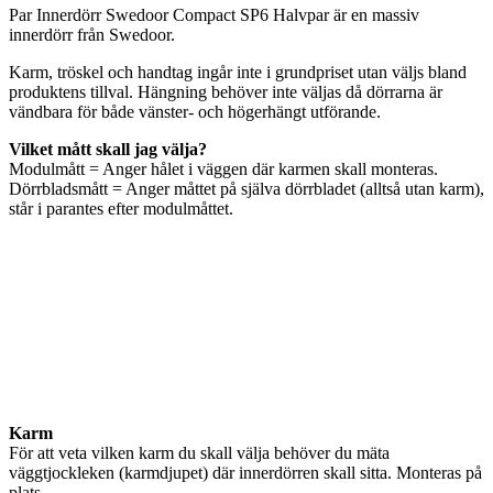
Par Innerdörr Swedoor Compact SP6 Halvpar är en massiv
innerdörr från Swedoor.
Karm, tröskel och handtag ingår inte i grundpriset utan väljs bland
produktens tillval. Hängning behöver inte väljas då dörrarna är
vändbara för både vänster- och högerhängt utförande.
Vilket mått skall jag välja?
Modulmått = Anger hålet i väggen där karmen skall monteras.
Dörrbladsmått = Anger måttet på själva dörrbladet (alltså utan karm),
står i parantes efter modulmåttet.
Karm
För att veta vilken karm du skall välja behöver du mäta
väggtjockleken (karmdjupet) där innerdörren skall sitta. Monteras på
plats.