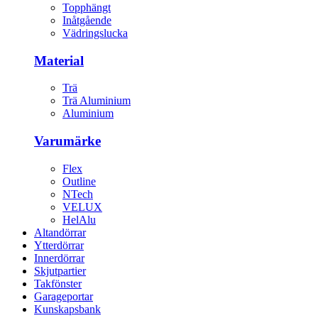
Topphängt
Inåtgående
Vädringslucka
Material
Trä
Trä Aluminium
Aluminium
Varumärke
Flex
Outline
NTech
VELUX
HelAlu
Altandörrar
Ytterdörrar
Innerdörrar
Skjutpartier
Takfönster
Garageportar
Kunskapsbank