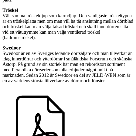
Tröskel
Välj samma tröskeldjup som karmdjup. Den vanligaste tröskeltypen
är en tröskelplatta men om man vill ha tät anslutning mellan dörrblad
och tröskel kan man välja falsad tröskel och skall innerdörren sitta
vid ett våtutrymme kan man välja ventilerad tröskel
(badrumströskel).
Swedoor
Swedoor är en av Sveriges ledande dörrsäljare och man tillverkar än
idag innerdörrar och ytterdörrar i småländska Forserum och skånska
Åstorp. På grund av sin storlek har man ett rekordstort sortiment
med flera olika dörrserier som alla erbjuder något unikt på
marknaden. Sedan 2012 är Swedoor en del av JELD-WEN som är
en av världens största tillverkare av dörrar och fönster.