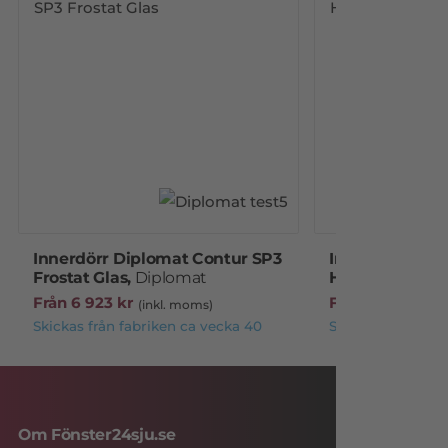
Innerdörr Diplomat Contur SP3
Innerdörr Dip
Frostat Glas,
Diplomat
Helglas,
Diplo
Från
6 923
kr
Från
4 581
kr
(inkl. moms)
(i
Skickas från fabriken ca vecka 40
Skickas från fabr
Om Fönster24sju.se