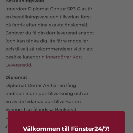
Beställningsvara
Innerdörr Diplomat Contur SP3 Glas är
en beställningsvara och tillverkas först
på fabrik efter dina exakta önskemål.
Behöver du få din dörr levererad snabbt
(och kan tänka dig lite färre modeller
och tillval) så rekommenderar vi dig att
besöka kategorin
Innerdörrar Kort
Leveranstid
.
Diplomat
Diplomat Dörrar AB har en lång
tradition inom dörrtillverkning och är
en av de ledande dörrtillverkarna i
Sverige. I småländska Bankeryd
produceras årligen ungefär 25 000
ytterdörrar. Diplomat har ett väldigt
Välkommen till Fönster24/7!