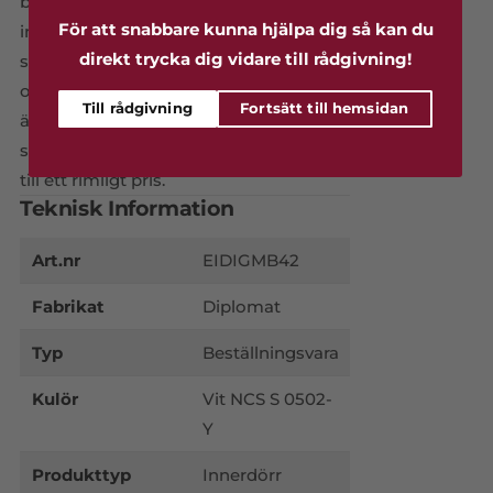
brett sortiment av garageportar,
För att snabbare kunna hjälpa dig så kan du
innerdörrar och ytterdörrar där den
direkt trycka dig vidare till rådgivning!
sistnämnda kategorin i sin tur har flera
olika serier och produkttyper. Dörrarna
Till rådgivning
Fortsätt till hemsidan
är gjorda för att stå emot ett typiskt
svenskt klimat; robusta kvalitétsdörrar
till ett rimligt pris.
Teknisk Information
Art.nr
EIDIGMB42
Fabrikat
Diplomat
Typ
Beställningsvara
Kulör
Vit NCS S 0502-
Y
Produkttyp
Innerdörr