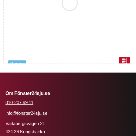
3-glas
Sidohängt Fönster Flex 2 Luft 3 Glas Trä,
Flex
Från
7 831
kr
8 614
kr
(inkl. moms)
Skickas från fabriken Ca vecka 39
Om Fönster24sju.se
010-207 99 11
ERBJUDANDE
info@fonster24sju.se
Varlabergsvägen 21
434 39 Kungsbacka