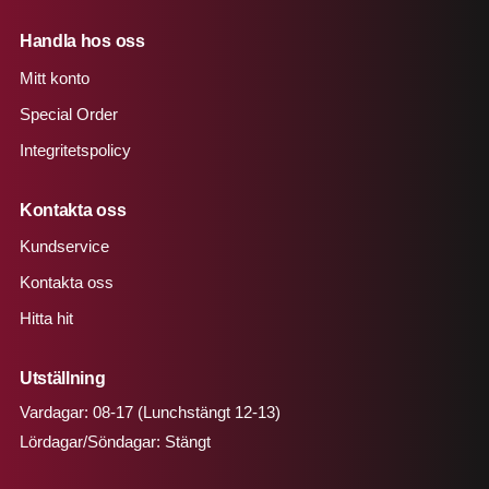
Handla hos oss
Mitt konto
Special Order
Integritetspolicy
Kontakta oss
Kundservice
Kontakta oss
3-glas
Hitta hit
Sidohängt Fönster Flex 3 Luft 3 Glas Trä,
Flex
Från
11 665
kr
12 831
kr
(inkl. moms)
Utställning
Skickas från fabriken Ca vecka 39
Vardagar: 08-17 (Lunchstängt 12-13)
Lördagar/Söndagar: Stängt