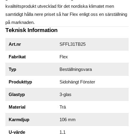
kvalitétsprodukt utvecklad för det nordiska klimatet men
samtidigt hålla nere priset så har Flex enligt oss en särställning
på marknaden.
Teknisk Information
Art.nr
SFFL31TB25
Fabrikat
Flex
Typ
Beställningsvara
Produkttyp
Sidohängt Fönster
Glastyp
3-glas
Material
Trä
Karmdjup
106 mm
U-värde
1,1