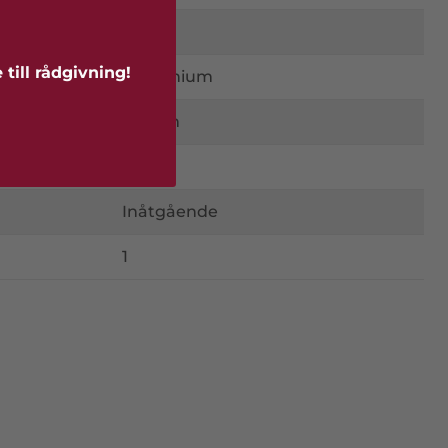
3-glas
till rådgivning!
Aluminium
86 mm
0,9
Inåtgående
1