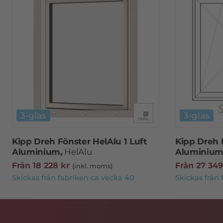
3-glas
3-glas
Kipp Dreh Fönster HelAlu 1 Luft
Kipp Dreh 
Aluminium,
HelAlu
Aluminium
Från
18 228
kr
Från
27 34
(inkl. moms)
Skickas från fabriken ca vecka 40
Skickas från