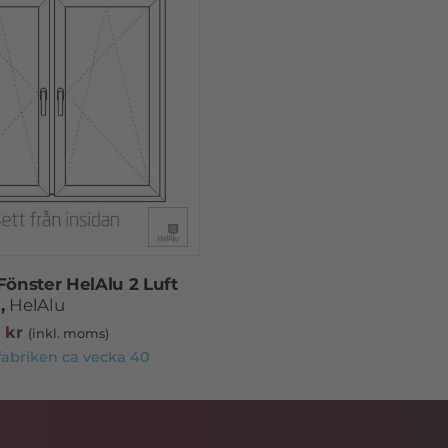
Fönster HelAlu 2 Luft
,
HelAlu
9
kr
(inkl. moms)
 fabriken ca vecka 40