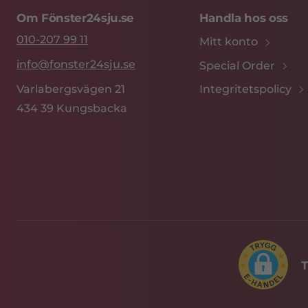
Om Fönster24sju.se
Handla hos oss
010-207 99 11
Mitt konto
info@fonster24sju.se
Special Order
Integritetspolicy
Varlabergsvägen 21
434 39 Kungsbacka
T