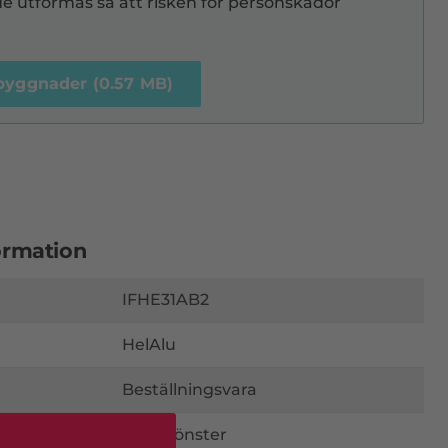
e utformas så att risken för personskador
i byggnader (0.57 MB)
ormation
IFHE31AB2
HelAlu
Beställningsvara
Kipp Fönster