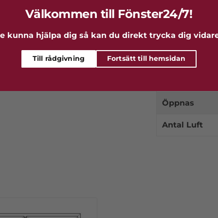
Välkommen till Fönster24/7!
Glastyp
aluminium. Tillverkar skjut-, vik-, altan-
r att tillverka produkter i aluminium
e kunna hjälpa dig så kan du direkt trycka dig vidare 
Material
och ett estetiskt unikt utseende.
Till rådgivning
Fortsätt till hemsidan
Karmdjup
U-värde
Öppnas
Antal Luft