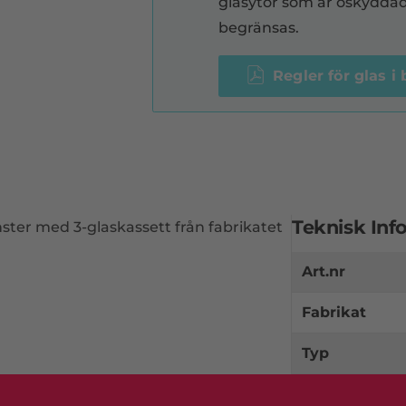
glasytor som är oskyddad
begränsas.
Regler för glas 
Teknisk Inf
ter med 3-glaskassett från fabrikatet
Art.nr
Fabrikat
Typ
Produkttyp