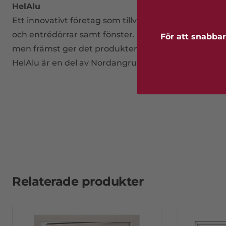
HelAlu
Ett innovativt företag som tillverkar sina produkter i 
och entrédörrar samt fönster. Det finns flera fördela
För att snabbar
men främst ger det produkterna en lång hållbarhet 
HelAlu är en del av Nordangruppen.
Relaterade produkter