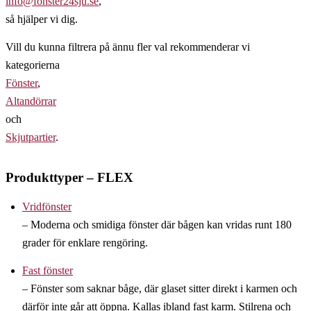
info@fonster24sju.se
,
så hjälper vi dig.
Vill du kunna filtrera på ännu fler val rekommenderar vi
kategorierna
Fönster
,
Altandörrar
och
Skjutpartier
.
Produkttyper – FLEX
Vridfönster
– Moderna och smidiga fönster där bågen kan vridas runt 180
grader för enklare rengöring.
Fast fönster
– Fönster som saknar båge, där glaset sitter direkt i karmen och
därför inte går att öppna. Kallas ibland fast karm. Stilrena och