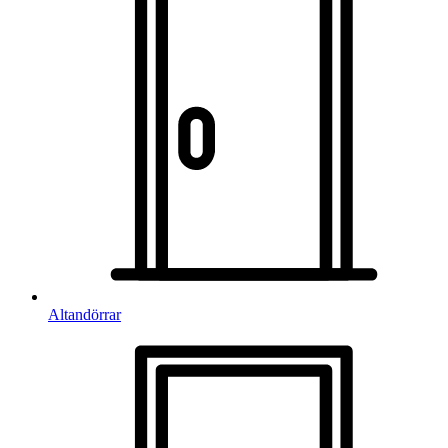
Altandörrar