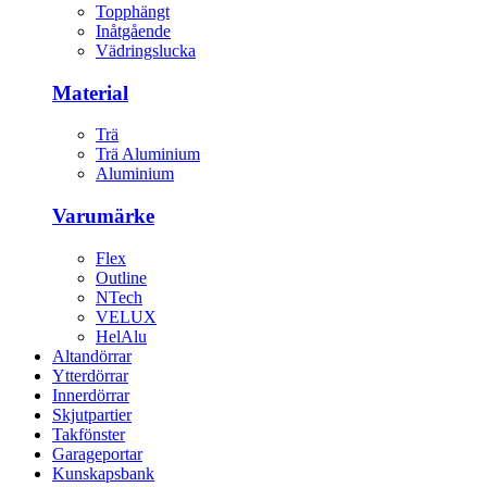
Topphängt
Inåtgående
Vädringslucka
Material
Trä
Trä Aluminium
Aluminium
Varumärke
Flex
Outline
NTech
VELUX
HelAlu
Altandörrar
Ytterdörrar
Innerdörrar
Skjutpartier
Takfönster
Garageportar
Kunskapsbank