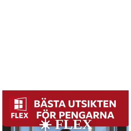
☀️ FLEX